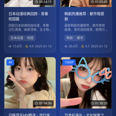
00:24:15
01:05:45
日本动漫经典回顾 - 青春
韩剧热播推荐 - 都市情感
校园篇
剧
回顾日本经典校园动漫，青春
最新韩剧热播推荐，都市情感
记忆满满，画质清晰，无卡顿
故事，演员演技精湛，剧情引
观看体验。
人入胜。
日本动漫
校园
韩剧
都市
15.6万
4.9
2025-01-13
20.4万
4.7
2025-01-12
4K
1080P
00:04:30
01:30:20
日韩音乐MV精选 - 流行金
日本纪录片 - 文化探索之