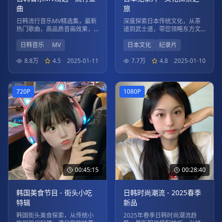
曲
旅
日韩流行音乐MV精选集，最新
深度探索日本传统文化，从茶
热门歌曲，高品质音画效果，
道到武士道，带您领略东方文
享受视听盛宴。
化的魅力。
日韩音乐
MV
日本文化
纪录片
8.8万
4.5
2025-01-11
7.7万
4.8
2025-01-10
720P
1080P
00:45:15
00:28:40
韩国美食节目 - 街头小吃
日韩时尚潮流 - 2025春季
特辑
新品
韩国街头美食探索，从传统小
2025年春季日韩时尚潮流趋