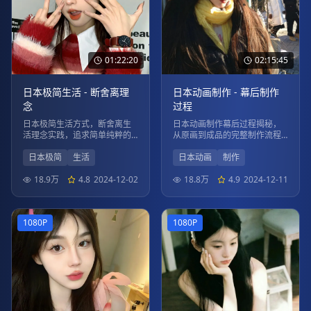
01:22:20
02:15:45
日本极简生活 - 断舍离理
日本动画制作 - 幕后制作
念
过程
日本极简生活方式，断舍离生
日本动画制作幕后过程揭秘，
活理念实践，追求简单纯粹的
从原画到成品的完整制作流程
生活品质。
展示。
日本极简
生活
日本动画
制作
18.9万
4.8
2024-12-02
18.8万
4.9
2024-12-11
1080P
1080P