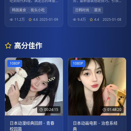
吃到现代料理，满足您的味蕾
势，最新服装搭配技巧，引领
想象。
时尚风向标。
韩国美食
街头小吃
日韩时尚
潮流
11.2万
4.6
2025-01-09
9.4万
4.4
2025-01-08
高分佳作
1080P
1080P
00:24:15
01:48:20
日本动漫经典回顾 - 青春
日本动画电影 - 治愈系经
校园篇
典