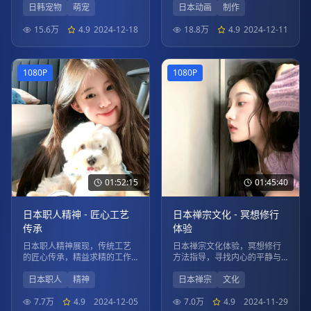
日韩宠物
萌宠
日本动画
制作
15.6万
4.9
2024-12-18
18.8万
4.9
2024-12-11
1080P
1080P
01:52:15
01:45:40
日本职人精神 - 匠心工艺
日本禅宗文化 - 冥想修行
传承
体验
日本职人精神展现，传统工艺
日本禅宗文化体验，冥想修行
的匠心传承，精益求精的工作
方法指导，寻找内心的平静与
态度。
智慧。
日本职人
精神
日本禅宗
文化
7.7万
4.9
2024-12-05
7.0万
4.9
2024-11-29