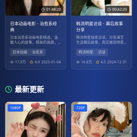
01:48:20
00:42:20
日本动画电影 - 治愈系经
韩流明星访谈 - 幕后故事
典
分享
日本治愈系动画电影精选，温
韩流明星独家访谈，分享演艺
暖人心的故事，精美的画面，
生涯幕后故事，真实展现明星
带给您心灵的慰藉。
生活点滴。
日本动画
治愈系
韩流明星
访谈
17.9万
4.9
2025-01-04
16.8万
4.5
2024-12-31
最新更新
1080P
720P