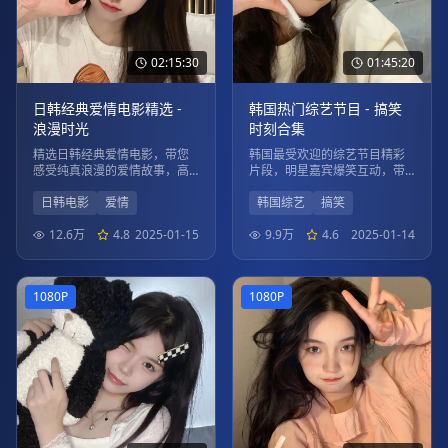
02:15:30
01:45:20
日韩经典爱情电影精选 -
韩国热门综艺节目 - 搞笑
浪漫时光
时刻合集
精选日韩经典爱情电影，带您
韩国最受欢迎的综艺节目精彩
感受纯真浪漫的爱情故事，高
片段，明星嘉宾爆笑互动，带
清画质，流畅播放。
给您欢乐时光。
日韩电影
爱情
韩国综艺
搞笑
12.6万
4.8
2025-01-15
9.9万
4.6
2025-01-14
1080P
1080P