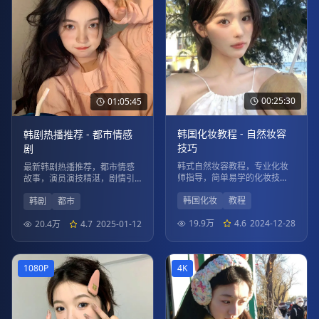
00:25:30
01:05:45
韩国化妆教程 - 自然妆容
韩剧热播推荐 - 都市情感
技巧
剧
韩式自然妆容教程，专业化妆
最新韩剧热播推荐，都市情感
师指导，简单易学的化妆技
故事，演员演技精湛，剧情引
巧，打造清新自然美。
人入胜。
韩国化妆
教程
韩剧
都市
19.9万
4.6
2024-12-28
20.4万
4.7
2025-01-12
1080P
4K