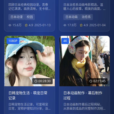
回顾日本经典校园动漫，青春
日本治愈系动画电影精选，温
记忆满满，画质清晰，无卡顿
暖人心的故事，精美的画面，
观看体验。
带给您心灵的慰藉。
日本动漫
校园
日本动画
治愈系
15.6万
4.9
2025-01-13
17.9万
4.9
2025-01-04
1080P
4K
00:28:30
02:15:45
日韩宠物生活 - 萌宠日常
日本动画制作 - 幕后制作
记录
过程
日韩宠物生活记录，可爱萌宠
日本动画制作幕后过程揭秘，
日常，宠物护理知识分享，治
从原画到成品的完整制作流程
愈系内容。
展示。