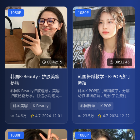
1080P
1080P
00:42:15
00:32:45
韩国K-Beauty - 护肤美容
韩国舞蹈教学 - K-POP热门
秘籍
舞蹈
韩国K-Beauty护肤理念，美容
韩国K-POP热门舞蹈教学，分解
护肤秘籍分享，打造水润透亮
动作详细讲解，轻松学会流行
肌肤。
舞蹈。
韩国美容
K-Beauty
韩国舞蹈
K-POP
24.6万
4.7
2024-12-01
23.5万
4.7
2024-12-22
1080P
1080P